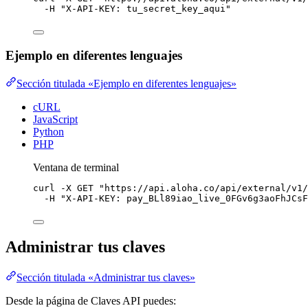
-H
"
X-API-KEY: tu_secret_key_aqui
"
Ejemplo en diferentes lenguajes
Sección titulada «Ejemplo en diferentes lenguajes»
cURL
JavaScript
Python
PHP
Ventana de terminal
curl
-X
GET
"
https://api.aloha.co/api/external/v1/
-H
"
X-API-KEY: pay_BLl89iao_live_0FGv6g3aoFhJCsF
Administrar tus claves
Sección titulada «Administrar tus claves»
Desde la página de Claves API puedes: